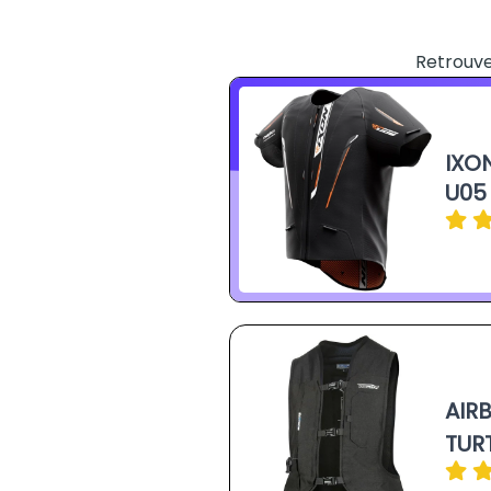
Retrouve
IXO
U05
AIR
TURT