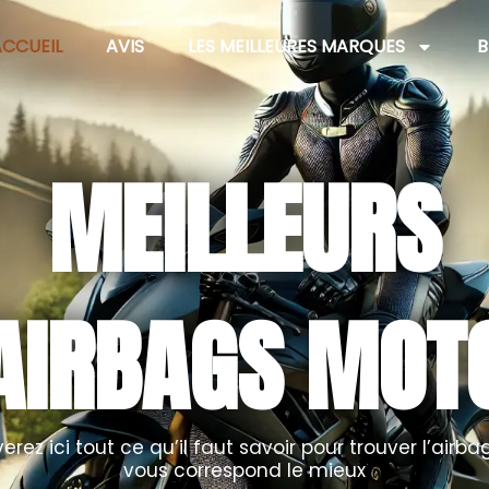
CCUEIL
AVIS
LES MEILLEURES MARQUES
B
MEILLEURS
AIRBAGS MOT
erez ici tout ce qu’il faut savoir pour trouver l’airb
vous correspond le mieux