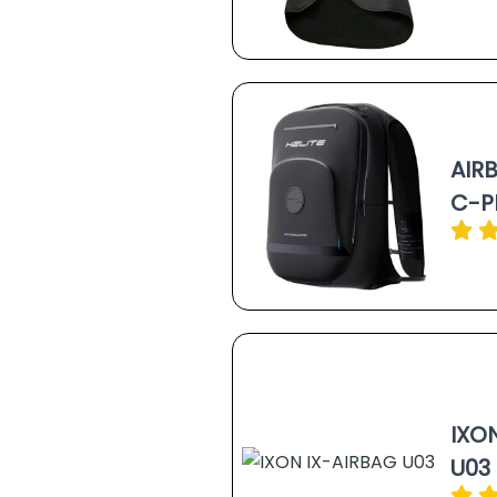
AIR
C-P
IXO
U03