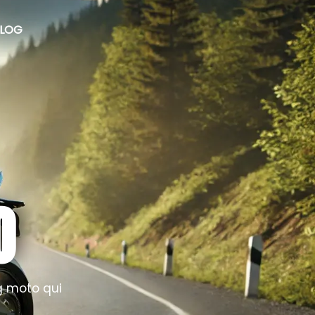
LOG
O
ag moto qui