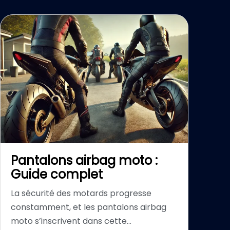
Pantalons airbag moto :
Guide complet
La sécurité des motards progresse
constamment, et les pantalons airbag
moto s’inscrivent dans cette...