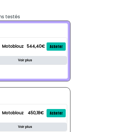
ns testés
Motoblouz
544,40€
Acheter
Voir plus
Motoblouz
450,18€
Acheter
Voir plus